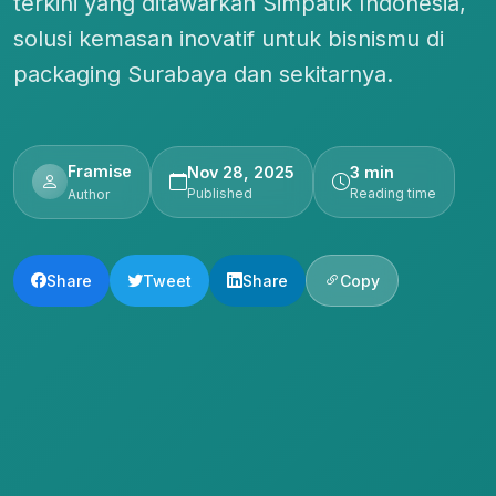
terkini yang ditawarkan Simpatik Indonesia,
solusi kemasan inovatif untuk bisnismu di
packaging Surabaya dan sekitarnya.
Framise
Nov 28, 2025
3 min
Published
Reading time
Author
Share
Tweet
Share
Copy