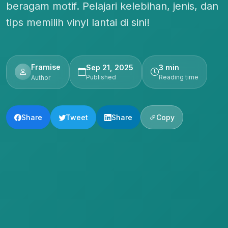
beragam motif. Pelajari kelebihan, jenis, dan
tips memilih vinyl lantai di sini!
Framise
Sep 21, 2025
3 min
Published
Reading time
Author
Share
Tweet
Share
Copy