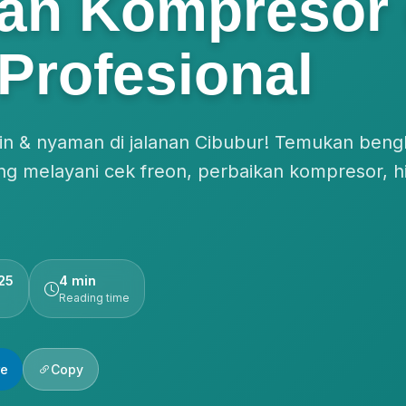
kan Kompresor
 Profesional
gin & nyaman di jalanan Cibubur! Temukan beng
ng melayani cek freon, perbaikan kompresor, h
25
4 min
Reading time
re
Copy