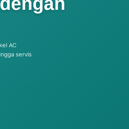
 dengan
kel AC
ingga servis