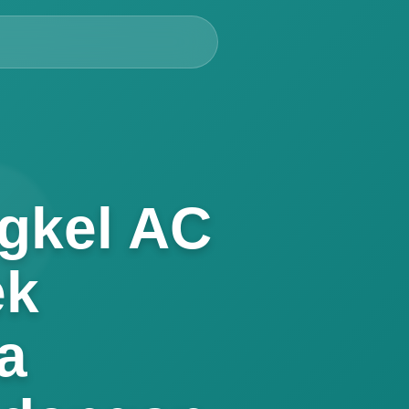
gkel AC
ek
a