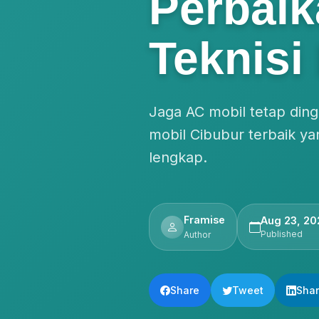
Perbai
Teknisi
Jaga AC mobil tetap din
mobil Cibubur terbaik ya
lengkap.
Framise
Aug 23, 20
Published
Author
Share
Tweet
Sha